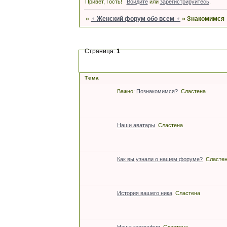
Привет, Гость!
Войдите
или
зарегистрируйтесь
.
»
♂ Женский форум обо всем ♂
»
Знакомимся
Страница:
1
Тема
Важно:
Познакомимся?
Сластена
Наши аватары
Сластена
Как вы узнали о нашем форуме?
Сласте
История вашего ника
Сластена
Наша география
Сластена