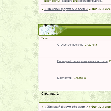
Привет, Гость!
Войдите
или
зарегистрируйтесь
.
»
♂ Женский форум обо всем ♂
»
Фильмы и с
Страница:
1
Тема
Отечественное кино
Сластена
Последний фильм,который посмотрели
С
Кинотеатры
Сластена
Страница:
1
»
♂ Женский форум обо всем ♂
»
Фильмы и с