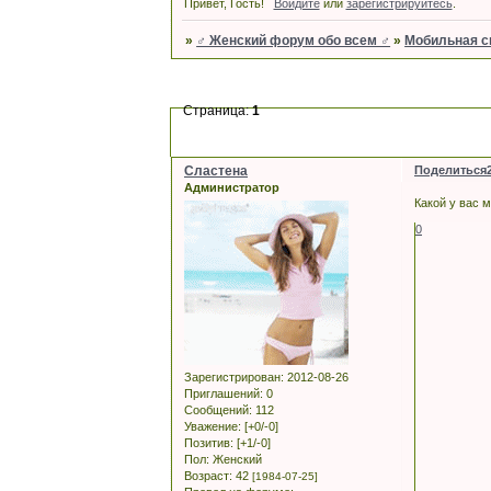
Привет, Гость!
Войдите
или
зарегистрируйтесь
.
»
♂ Женский форум обо всем ♂
»
Мобильная с
Страница:
1
Сластена
Поделиться
Администратор
Какой у вас
0
Зарегистрирован
: 2012-08-26
Приглашений:
0
Сообщений:
112
Уважение:
[+0/-0]
Позитив:
[+1/-0]
Пол:
Женский
Возраст:
42
[1984-07-25]